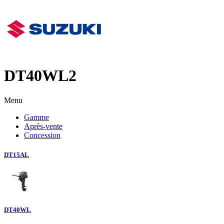
DT40WL2
Menu
Gamme
Après-vente
Concession
DT15AL
DT40WL