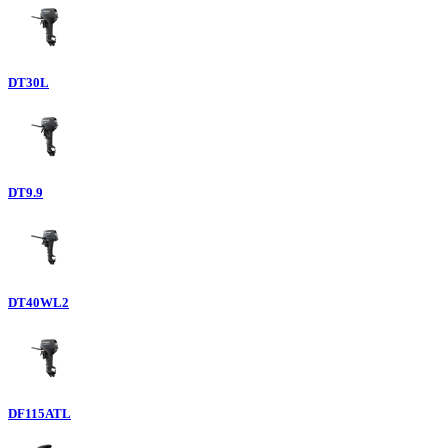
DT30L
DT9.9
DT40WL2
DF115ATL