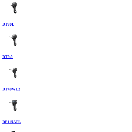
DT30L
DT9.9
DT40WL2
DF115ATL