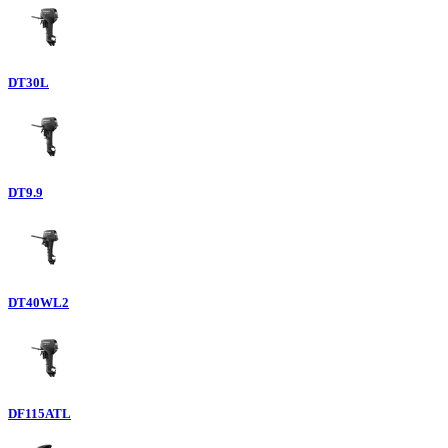
DT30L
DT9.9
DT40WL2
DF115ATL