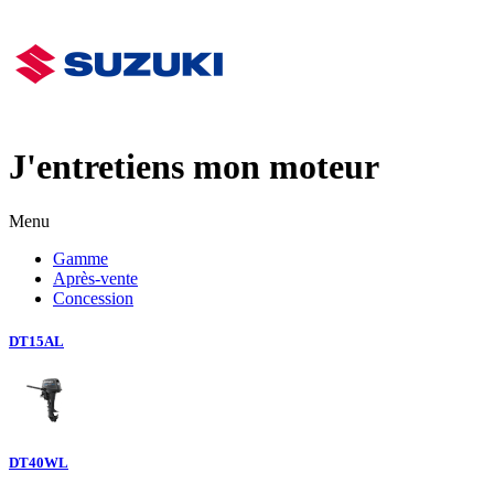
J'entretiens mon moteur
Menu
Gamme
Après-vente
Concession
DT15AL
DT40WL