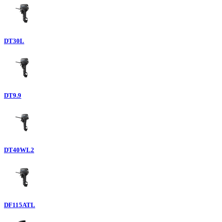
DT30L
DT9.9
DT40WL2
DF115ATL