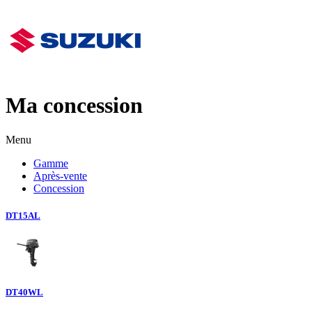
Ma concession
Menu
Gamme
Après-vente
Concession
DT15AL
DT40WL